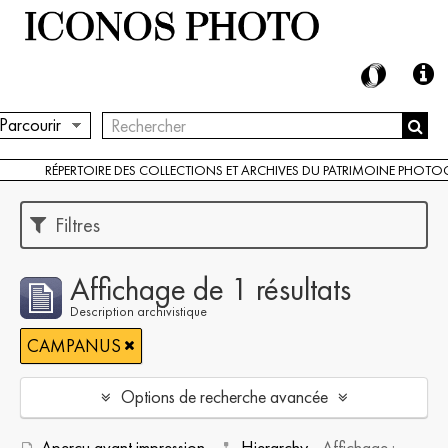
Parcourir
RÉPERTOIRE DES COLLECTIONS ET ARCHIVES DU PATRIMOINE PHOT
Filtres
Affichage de 1 résultats
Description archivistique
CAMPANUS
Options de recherche avancée
Aperçu avant impression
Hierarchy
Affichage :