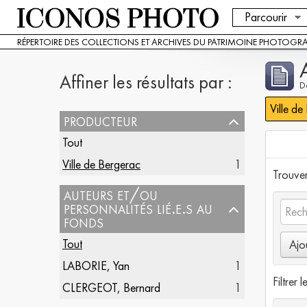
Parcourir
RÉPERTOIRE DES COLLECTIONS ET ARCHIVES DU PATRIMOINE PHOTOGR
Affiner les résultats par :
De
Ville de
producteur
Tout
Ville de Bergerac
1
Trouver 
auteurs et/ou
personnalités lié.e.s au
fonds
Tout
Ajo
LABORIE, Yan
1
Filtrer l
CLERGEOT, Bernard
1