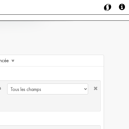
ncée
s