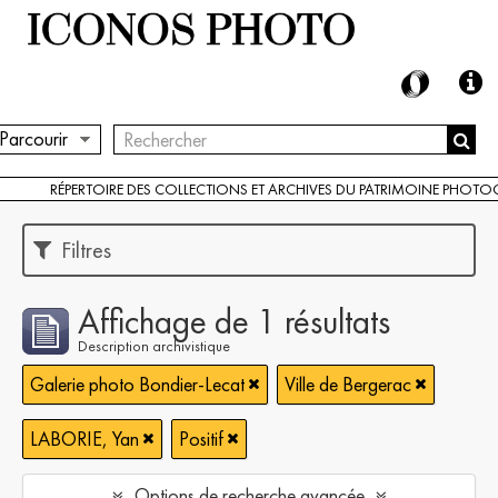
Parcourir
RÉPERTOIRE DES COLLECTIONS ET ARCHIVES DU PATRIMOINE PHOT
Filtres
Affichage de 1 résultats
Description archivistique
Galerie photo Bondier-Lecat
Ville de Bergerac
LABORIE, Yan
Positif
Options de recherche avancée