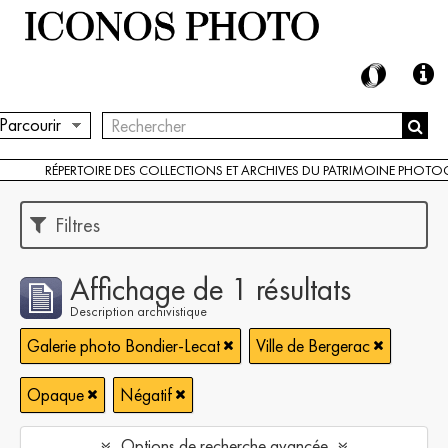
Parcourir
RÉPERTOIRE DES COLLECTIONS ET ARCHIVES DU PATRIMOINE PHOT
Filtres
Affichage de 1 résultats
Description archivistique
Galerie photo Bondier-Lecat
Ville de Bergerac
Opaque
Négatif
Options de recherche avancée