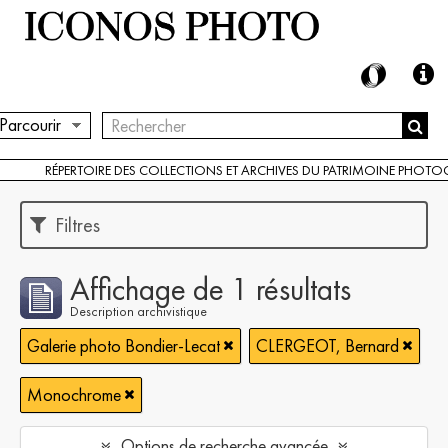
Parcourir
RÉPERTOIRE DES COLLECTIONS ET ARCHIVES DU PATRIMOINE PHOT
Filtres
Affichage de 1 résultats
Description archivistique
Galerie photo Bondier-Lecat
CLERGEOT, Bernard
Monochrome
Options de recherche avancée