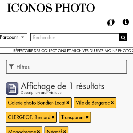
Parcourir
RÉPERTOIRE DES COLLECTIONS ET ARCHIVES DU PATRIMOINE PHOT
Filtres
Affichage de 1 résultats
Description archivistique
Galerie photo Bondier-Lecat
Ville de Bergerac
CLERGEOT, Bernard
Transparent
Monochrome
Négatif