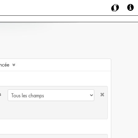
ncée
s