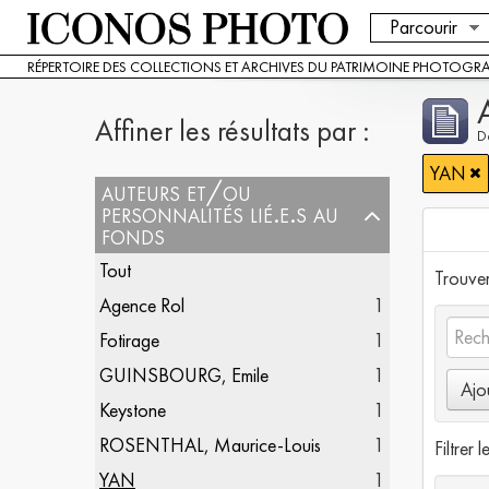
Parcourir
RÉPERTOIRE DES COLLECTIONS ET ARCHIVES DU PATRIMOINE PHOTOGR
Affiner les résultats par :
De
YAN
auteurs et/ou
personnalités lié.e.s au
fonds
Tout
Trouver 
Agence Rol
1
Fotirage
1
GUINSBOURG, Emile
1
Ajo
Keystone
1
ROSENTHAL, Maurice-Louis
1
Filtrer l
YAN
1