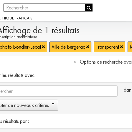
APHIQUE FRANÇAIS
Affichage de 1 résultats
scription archivistique
 photo Bondier-Lecat
Ville de Bergerac
Transparent
Options de recherche ava
les résultats avec :
dan
uter de nouveaux critères
es résultats par :