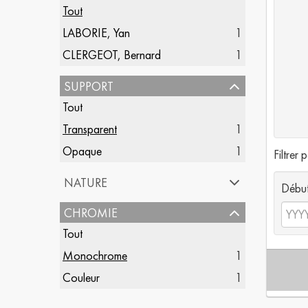
Tout
LABORIE, Yan
1
CLERGEOT, Bernard
1
support
Tout
Transparent
1
Opaque
1
Filtrer 
nature
Débu
chromie
Tout
Monochrome
1
Couleur
1