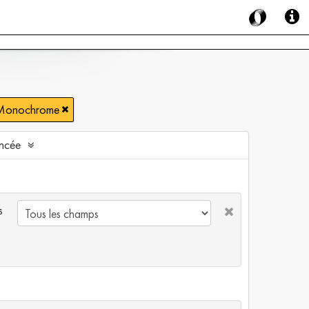
Monochrome
ncée
s