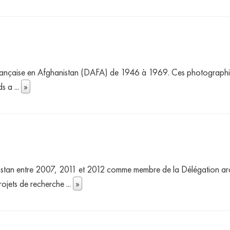
française en Afghanistan (DAFA) de 1946 à 1969. Ces photographies
nds a
...
»
anistan entre 2007, 2011 et 2012 comme membre de la Délégation a
rojets de recherche
...
»