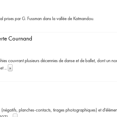
al prises par G. Fussman dans la vallée de Katmandou.
erte Cournand
s couvrant plusieurs décennies de danse et de ballet, dont un nomb
 et
...
»
es (négatifs, planches-contacts, tirages photographiques) et d'él