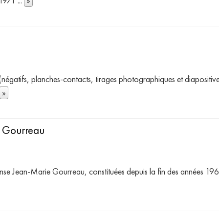
 1971
...
»
(négatifs, planches-contacts, tirages photographiques et diapositi
»
e Gourreau
danse Jean-Marie Gourreau, constituées depuis la fin des années 196