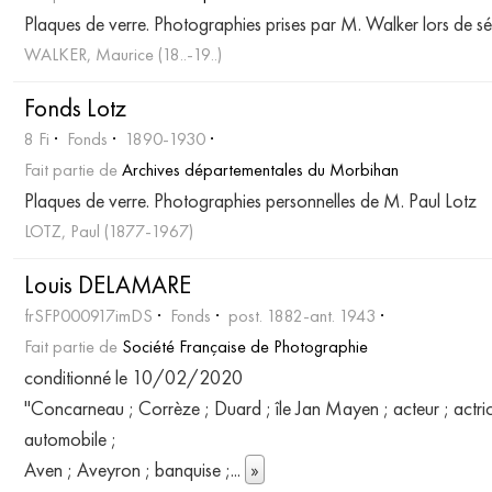
Plaques de verre. Photographies prises par M. Walker lors de sé
WALKER, Maurice (18..-19..)
Fonds Lotz
8 Fi
Fonds
1890-1930
Fait partie de
Archives départementales du Morbihan
Plaques de verre. Photographies personnelles de M. Paul Lotz
LOTZ, Paul (1877-1967)
Louis DELAMARE
frSFP000917imDS
Fonds
post. 1882-ant. 1943
Fait partie de
Société Française de Photographie
conditionné le 10/02/2020
"Concarneau ; Corrèze ; Duard ; île Jan Mayen ; acteur ; actrice
automobile ;
Aven ; Aveyron ; banquise ;
...
»