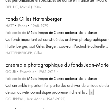
des performances et spectacles de danse en France de 1965 à
DELLUC, Michel (1936-)
Fonds Gilles Hattenberger
HATT
Fonds
1968-1979
Fait partie de
Médiathèque du Centre national de la danse
Ce fonds important est constitué des archives photographiques 
Hattenberger, soit Gilles Berger, couvrant l'actualité culturelle
...
HATTENBERGER, Gilles
Ensemble photographique du fonds Jean-Mari
GOUR
Ensemble
1965-2018
Fait partie de
Médiathèque du Centre national de la danse
Cet ensemble important fait partie des archives du critique de 
de son activité journalistique proprement dite et la
...
»
GOURREAU, Jean-Marie (1943-2022)