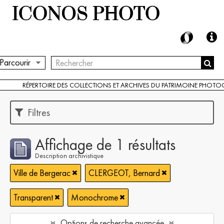
Parcourir
RÉPERTOIRE DES COLLECTIONS ET ARCHIVES DU PATRIMOINE PHOT
Filtres
Affichage de 1 résultats
Description archivistique
Ville de Bergerac
CLERGEOT, Bernard
Transparent
Monochrome
Options de recherche avancée