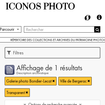
Parcourir
RÉPERTOIRE DES COLLECTIONS ET ARCHIVES DU PATRIMOINE PHOT
Filtres
Affichage de 1 résultats
Description archivistique
Galerie photo Bondier-Lecat
Ville de Bergerac
Transparent
Options de recherche avancée