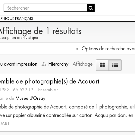
APHIQUE FRANÇAIS
Affichage de 1 résultats
scription archivistique
Options de recherche ava
 avant impression
Hierarchy
Affichage :
emble de photographie(s) de Acquart
1983 165 529 19
Ensemble
partie de
Musée d'Orsay
ble de photographie de Acquart, composé de 1 photographie, utilisa
ve sur papier albuminé contrecollée sur carton. Acquis par don, e
UART