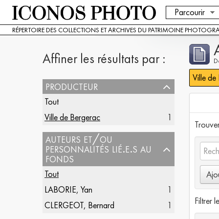
Parcourir
RÉPERTOIRE DES COLLECTIONS ET ARCHIVES DU PATRIMOINE PHOTOGR
Affiner les résultats par :
De
Ville de
producteur
Tout
Ville de Bergerac
1
Trouver 
auteurs et/ou
personnalités lié.e.s au
fonds
Tout
Ajo
LABORIE, Yan
1
Filtrer l
CLERGEOT, Bernard
1