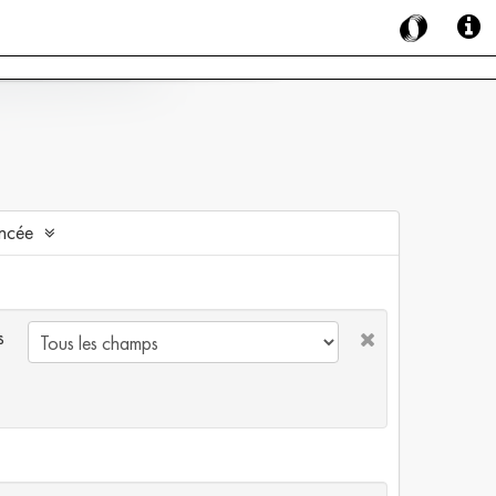
ncée
s