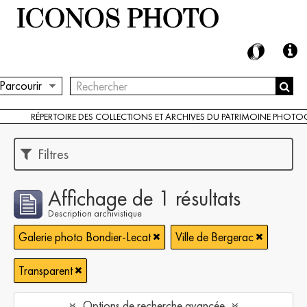
Parcourir
RÉPERTOIRE DES COLLECTIONS ET ARCHIVES DU PATRIMOINE PHOT
Filtres
Affichage de 1 résultats
Description archivistique
Galerie photo Bondier-Lecat
Ville de Bergerac
Transparent
Options de recherche avancée