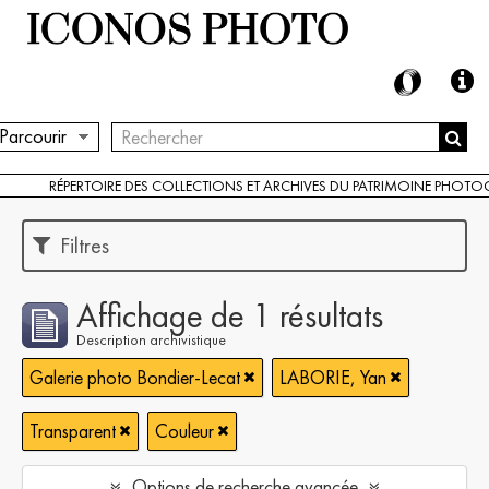
Parcourir
RÉPERTOIRE DES COLLECTIONS ET ARCHIVES DU PATRIMOINE PHOT
Filtres
Affichage de 1 résultats
Description archivistique
Galerie photo Bondier-Lecat
LABORIE, Yan
Transparent
Couleur
Options de recherche avancée