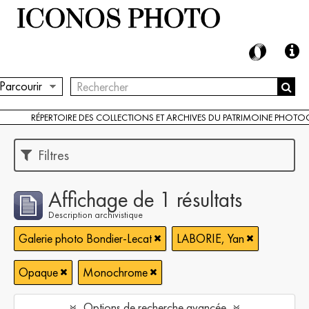
Parcourir
RÉPERTOIRE DES COLLECTIONS ET ARCHIVES DU PATRIMOINE PHOT
Filtres
Affichage de 1 résultats
Description archivistique
Galerie photo Bondier-Lecat
LABORIE, Yan
Opaque
Monochrome
Options de recherche avancée