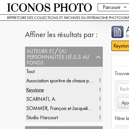
Parcourir
RÉPERTOIRE DES COLLECTIONS ET ARCHIVES DU PATRIMOINE PHOTOGR
Affiner les résultats par :
De
Keyston
auteurs et/ou
personnalités lié.e.s au
fonds
Tout
Trouver 
Association sportive de chasse photographique française
1
Keystone
1
SCARNATI, A.
1
Ajo
SOMMER, François et Jacqueline (1904-1993)
1
Studio Harcourt
1
Filtrer l