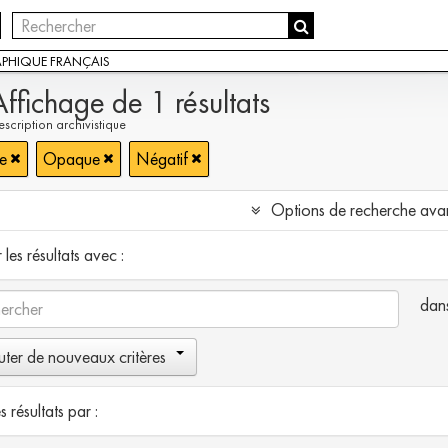
APHIQUE FRANÇAIS
Affichage de 1 résultats
scription archivistique
e
Opaque
Négatif
Options de recherche ava
les résultats avec :
dan
uter de nouveaux critères
es résultats par :