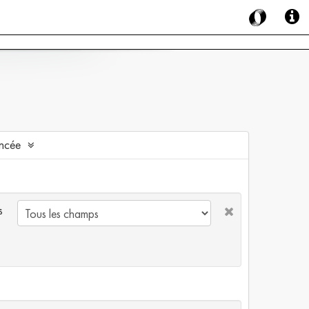
ncée
s