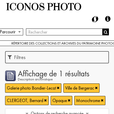
Parcourir
RÉPERTOIRE DES COLLECTIONS ET ARCHIVES DU PATRIMOINE PHOT
Filtres
Affichage de 1 résultats
Description archivistique
Galerie photo Bondier-Lecat
Ville de Bergerac
CLERGEOT, Bernard
Opaque
Monochrome
Options de recherche avancée