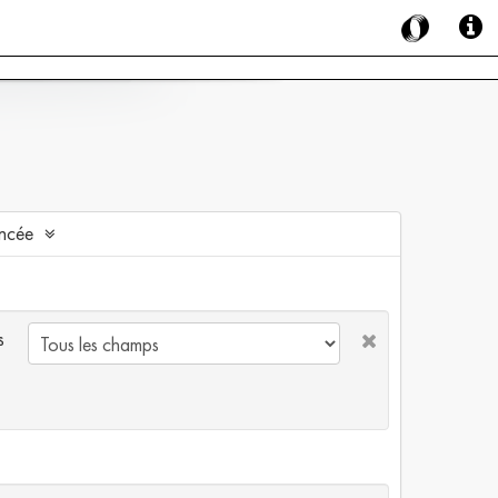
ncée
s