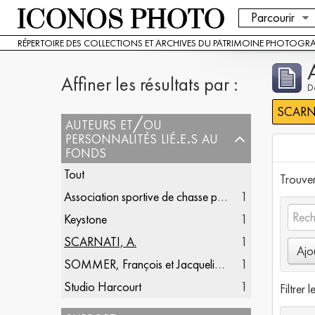
Parcourir
RÉPERTOIRE DES COLLECTIONS ET ARCHIVES DU PATRIMOINE PHOTOGR
Affiner les résultats par :
De
SCARNA
auteurs et/ou
personnalités lié.e.s au
fonds
Tout
Trouver 
Association sportive de chasse photographique française
1
Keystone
1
SCARNATI, A.
1
Ajo
SOMMER, François et Jacqueline (1904-1993)
1
Studio Harcourt
1
Filtrer l