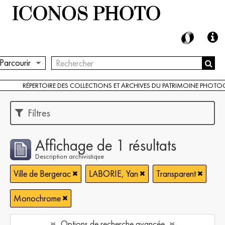
Parcourir
RÉPERTOIRE DES COLLECTIONS ET ARCHIVES DU PATRIMOINE PHOT
Filtres
Affichage de 1 résultats
Description archivistique
Ville de Bergerac
LABORIE, Yan
Transparent
Monochrome
Options de recherche avancée