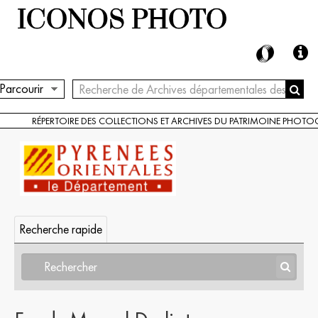
Parcourir
RÉPERTOIRE DES COLLECTIONS ET ARCHIVES DU PATRIMOINE PHOT
Recherche rapide
Archives départementales des Pyrénées-Orientales
[Série] Documents figurés entrés par voie extraordinaire