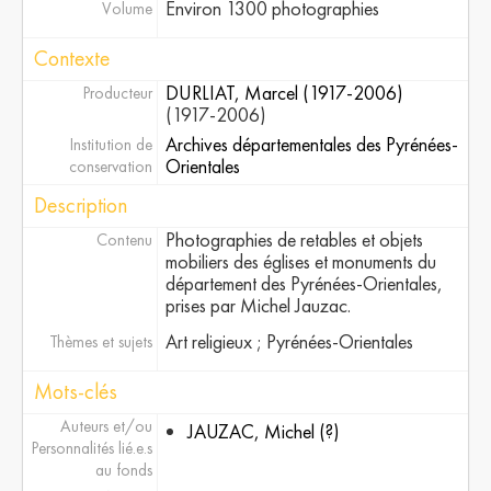
Environ 1300 photographies
Volume
[Sous-série] Fonds Jean-Louis Muller
[Sous-série] Fonds Kirner
Contexte
[Sous-série] Fonds Lupiac-Cazenove
DURLIAT, Marcel (1917-2006)
Producteur
[Sous-série] Fonds famille Bauby
(1917-2006)
[Sous-série] Fonds sur la tauromachie
Archives départementales des Pyrénées-
Institution de
[Sous-série] Fonds Antoine Combes
Orientales
conservation
[Sous-série] Collection La Dépêche du Midi
[Sous-série] Fonds des établissements J. et S. Violet, à Thuir
Description
[Sous-série] Fonds Susplugas
Photographies de retables et objets
Contenu
[Sous-série] Fonds Banaigs
mobiliers des églises et monuments du
[Sous-série] Fonds Michel Baracetti
département des Pyrénées-Orientales,
prises par Michel Jauzac.
[Sous-série] Collection de photographies de presse « Miroir Sprint » sur le rugby
Art religieux ; Pyrénées-Orientales
Thèmes et sujets
Mots-clés
Auteurs et/ou
JAUZAC, Michel (?)
Personnalités lié.e.s
au fonds