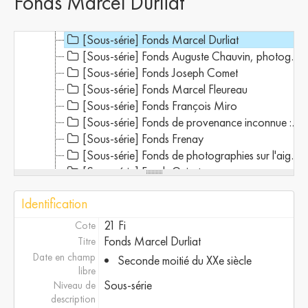
Fonds Marcel Durliat
[Sous-série] Fonds Freixe
[Sous-série] Fonds de l’Inventaire des monuments et des richesses artistiques de la France
[Sous-série] Fonds Marcel Durliat
[Sous-série] Fonds Auguste Chauvin, photographe de Perpignan
[Sous-série] Fonds Joseph Comet
[Sous-série] Fonds Marcel Fleureau
[Sous-série] Fonds François Miro
[Sous-série] Fonds de provenance inconnue : photographies de l'immédiat après guerre
[Sous-série] Fonds Frenay
[Sous-série] Fonds de photographies sur l'aiguat de 1940
[Sous-série] Fonds Guiart
[Sous-série] Fonds François Juhel
Identification
[Sous-série] Fonds Anglade
[Sous-série] Fonds Campanus
21 Fi
Cote
[Sous-série] Fonds studio Balanger
Fonds Marcel Durliat
Titre
[Sous-série] Fonds Maurice Charbonnières, dit « MOPY »
Date en champ
Seconde moitié du XXe siècle
[Sous-série] Album photographique annoté sur des événements de la vie locale.
libre
Sous-série
Niveau de
[Sous-série] Fonds Ducommun
description
[Sous-série] Fonds Besombes